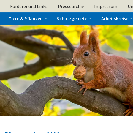
Förderer und Links
Pressearchiv
Impressum
Un
Tiere & Pflanzen
Schutzgebiete
Arbeitskreise