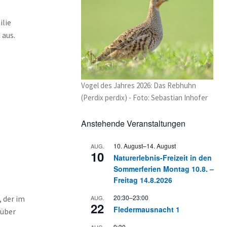
ilie
 aus.
Vogel des Jahres 2026: Das Rebhuhn
(Perdix perdix) - Foto: Sebastian Inhofer
Anstehende Veranstaltungen
10. August
–
14. August
AUG.
10
Naturerlebnis-Freizeit in den
Sommerferien Montag 10.8. –
Freitag 14.8.2026
20:30
–
23:00
AUG.
 der im
22
Fledermausnacht 1
 über
9:30
AUG.