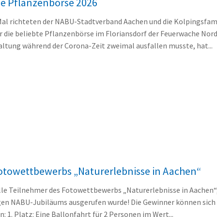
ie Pflanzenbörse 2026
Mal richteten der NABU-Stadtverband Aachen und die Kolpingsfam
r die beliebte Pflanzenbörse im Floriansdorf der Feuerwache Nord
ltung während der Corona-Zeit zweimal ausfallen musste, hat...
otowettbewerbs „Naturerlebnisse in Aachen“
lle Teilnehmer des Fotowettbewerbs „Naturerlebnisse in Aachen“,
gen NABU-Jubiläums ausgerufen wurde! Die Gewinner können sich
: 1. Platz: Eine Ballonfahrt für 2 Personen im Wert...