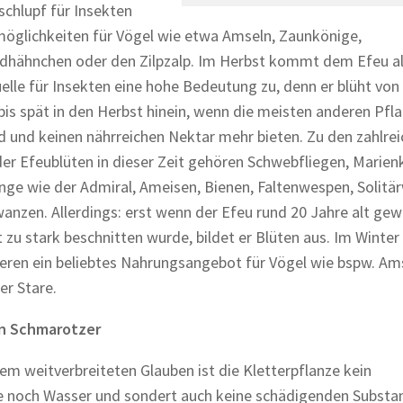
schlupf für Insekten
öglichkeiten für Vögel wie etwa Amseln, Zaunkönige,
hähnchen oder den Zilpzalp. Im Herbst kommt dem Efeu a
lle für Insekten eine hohe Bedeutung zu, denn er blüht von
is spät in den Herbst hinein, wenn die meisten anderen Pfl
nd und keinen nährreichen Nektar mehr bieten. Zu den zahlre
er Efeublüten in dieser Zeit gehören Schwebfliegen, Marienk
nge wie der Admiral, Ameisen, Bienen, Faltenwespen, Solit
anzen. Allerdings: erst wenn der Efeu rund 20 Jahre alt ge
t zu stark beschnitten wurde, bildet er Blüten aus. Im Winter
eren ein beliebtes Nahrungsangebot für Vögel wie bspw. Am
er Stare.
in Schmarotzer
m weitverbreiteten Glauben ist die Kletterpflanze kein
e noch Wasser und sondert auch keine schädigenden Substa