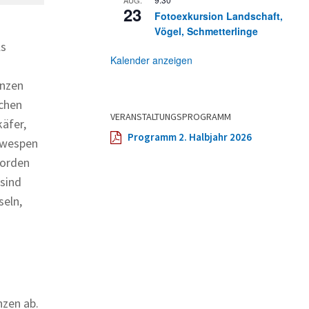
23
Fotoexkursion Landschaft,
Vögel, Schmetterlinge
ls
Kalender anzeigen
anzen
ichen
VERANSTALTUNGSPROGRAMM
äfer,
Programm 2. Halbjahr 2026
ärwespen
worden
 sind
seln,
nzen ab.