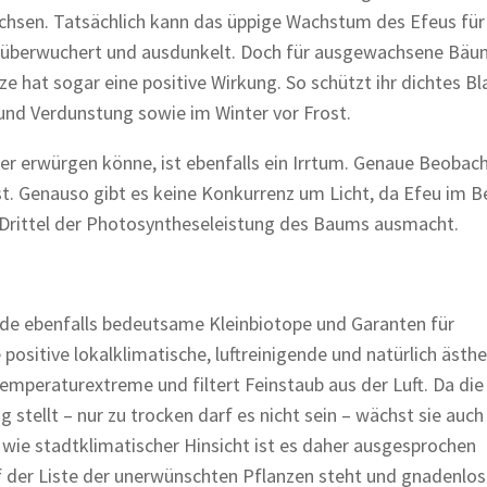
achsen. Tatsächlich kann das üppige Wachstum des Efeus für
 überwuchert und ausdunkelt. Doch für ausgewachsene Bä
e hat sogar eine positive Wirkung. So schützt ihr dichtes B
nd Verdunstung sowie im Winter vor Frost.
er erwürgen könne, ist ebenfalls ein Irrtum. Genaue Beobac
st. Genauso gibt es keine Konkurrenz um Licht, da Efeu im B
 Drittel der Photosyntheseleistung des Baums ausmacht.
nde ebenfalls bedeutsame Kleinbiotope und Garanten für
 positive lokalklimatische, luftreinigende und natürlich ästh
emperaturextreme und filtert Feinstaub aus der Luft. Da die
tellt – nur zu trocken darf es nicht sein – wächst sie auch
 wie stadtklimatischer Hinsicht ist es daher ausgesprochen
uf der Liste der unerwünschten Pflanzen steht und gnadenlos