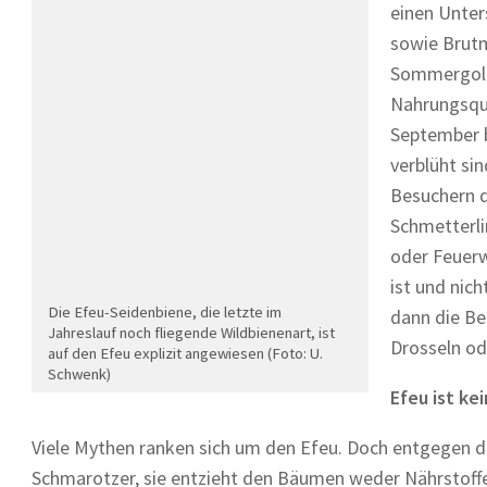
einen Unter
sowie Brutm
Sommergold
Nahrungsque
September b
verblüht si
Besuchern d
Schmetterli
oder Feuerw
ist und nich
Die Efeu-Seidenbiene, die letzte im
dann die Be
Jahreslauf noch fliegende Wildbienenart, ist
Drosseln od
auf den Efeu explizit angewiesen (Foto: U.
Schwenk)
Efeu ist ke
Viele Mythen ranken sich um den Efeu. Doch entgegen de
Schmarotzer, sie entzieht den Bäumen weder Nährstoff