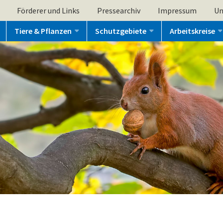
Förderer und Links
Pressearchiv
Impressum
Un
Tiere & Pflanzen
Schutzgebiete
Arbeitskreise
n