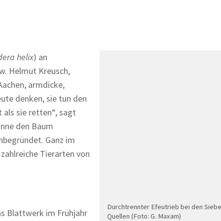
era helix
) an
w. Helmut Kreusch,
Aachen, armdicke,
eute denken, sie tun den
als sie retten“, sagt
 könne den Baum
unbegründet. Ganz im
 zahlreiche Tierarten von
Durchtrennter Efeutrieb bei den Sieb
as Blattwerk im Frühjahr
Quellen (Foto: G. Maxam)