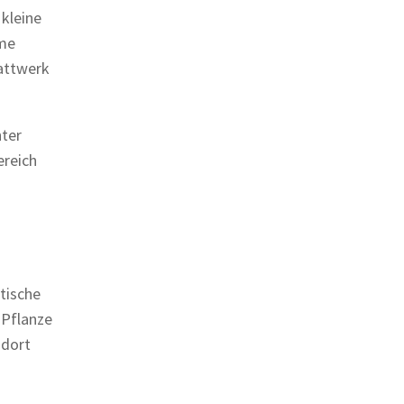
 kleine
ume
lattwerk
hter
ereich
etische
 Pflanze
 dort