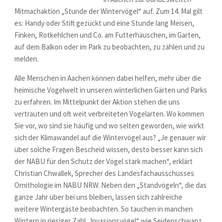
Mitmachaktion „Stunde der Wintervögel“ auf. Zum 14. Mal gilt
es: Handy oder Stift gezückt und eine Stunde lang Meisen,
Finken, Rotkehlchen und Co. am Futterhäuschen, im Garten,
auf dem Balkon oder im Park zu beobachten, zu zählen und zu
melden.
Alle Menschen in Aachen können dabei helfen, mehr über die
heimische Vogelwelt in unseren winterlichen Gärten und Parks
zu erfahren. Im Mittelpunkt der Aktion stehen die uns
vertrauten und oft weit verbreiteten Vogelarten. Wo kommen
Sie vor, wo sind sie häufig und wo selten geworden, wie wirkt
sich der Klimawandel auf die Wintervögel aus? „Je genauer wir
über solche Fragen Bescheid wissen, desto besser kann sich
der NABU für den Schutz der Vögel stark machen“, erklärt
Christian Chwallek, Sprecher des Landesfachausschusses
Ornithologie im NABU NRW. Neben den „Standvögeln“, die das
ganze Jahr über bei uns bleiben, lassen sich zahlreiche
weitere Wintergäste beobachten. So tauchen in manchen
Wintern in riesiger Zahl „Invasionsvögel“ wie Seidenschwanz,