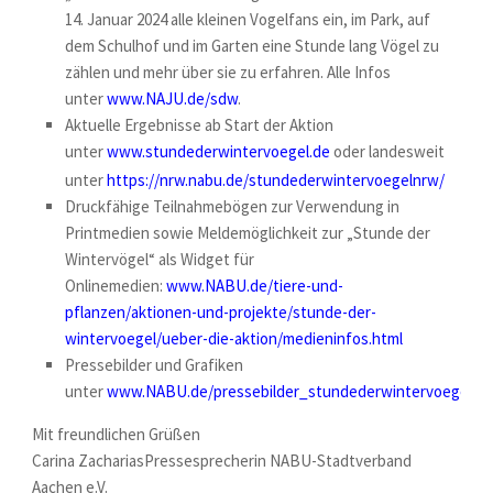
14. Januar 2024 alle kleinen Vogelfans ein, im Park, auf
dem Schulhof und im Garten eine Stunde lang Vögel zu
zählen und mehr über sie zu erfahren. Alle Infos
unter
www.NAJU.de/sdw
.
Aktuelle Ergebnisse ab Start der Aktion
unter
www.stundederwintervoegel.de
oder landesweit
unter
https://nrw.nabu.de/stundederwintervoegelnrw/
Druckfähige Teilnahmebögen zur Verwendung in
Printmedien sowie Meldemöglichkeit zur „Stunde der
Wintervögel“ als Widget für
Onlinemedien:
www.NABU.de/tiere-und-
pflanzen/aktionen-und-projekte/stunde-der-
wintervoegel/ueber-die-aktion/medieninfos.html
Pressebilder und Grafiken
unter
www.NABU.de/pressebilder_stundederwintervoegel
Mit freundlichen Grüßen
Carina ZachariasPressesprecherin NABU-Stadtverband
Aachen e.V.