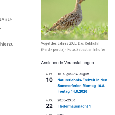
 NABU-
s
hierzu
Vogel des Jahres 2026: Das Rebhuhn
(Perdix perdix) - Foto: Sebastian Inhofer
Anstehende Veranstaltungen
10. August
–
14. August
AUG.
10
Naturerlebnis-Freizeit in den
Sommerferien Montag 10.8. –
Freitag 14.8.2026
20:30
–
23:00
AUG.
22
Fledermausnacht 1
9:30
AUG.