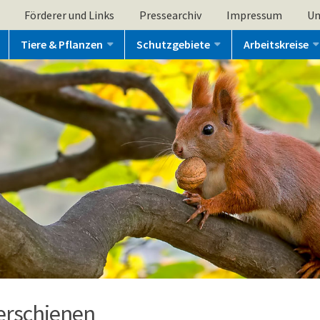
Förderer und Links
Pressearchiv
Impressum
Un
Tiere & Pflanzen
Schutzgebiete
Arbeitskreise
erschienen