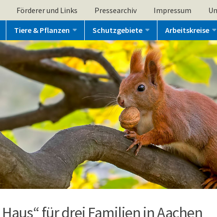
Förderer und Links
Pressearchiv
Impressum
Un
Tiere & Pflanzen
Schutzgebiete
Arbeitskreise
Haus“ für drei Familien in Aachen