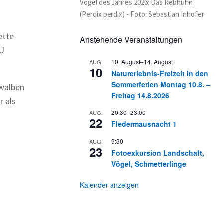
Vogel des Jahres 2026: Das Rebhuhn
(Perdix perdix) - Foto: Sebastian Inhofer
ette
Anstehende Veranstaltungen
BU
10. August
–
14. August
AUG.
10
Naturerlebnis-Freizeit in den
Sommerferien Montag 10.8. –
hwalben
Freitag 14.8.2026
 als
20:30
–
23:00
AUG.
22
Fledermausnacht 1
9:30
AUG.
23
Fotoexkursion Landschaft,
Vögel, Schmetterlinge
Kalender anzeigen