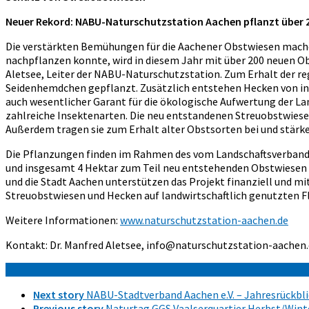
Neuer Rekord: NABU-Naturschutzstation Aachen pflanzt über
Die verstärkten Bemühungen für die Aachener Obstwiesen mache
nachpflanzen konnte, wird in diesem Jahr mit über 200 neuen Ob
Aletsee, Leiter der NABU-Naturschutzstation. Zum Erhalt der re
Seidenhemdchen gepflanzt. Zusätzlich entstehen Hecken von insg
auch wesentlicher Garant für die ökologische Aufwertung der L
zahlreiche Insektenarten. Die neu entstandenen Streuobstwiesen
Außerdem tragen sie zum Erhalt alter Obstsorten bei und stärk
Die Pflanzungen finden im Rahmen des vom Landschaftsverband R
und insgesamt 4 Hektar zum Teil neu entstehenden Obstwiesen 
und die Stadt Aachen unterstützen das Projekt finanziell und m
Streuobstwiesen und Hecken auf landwirtschaftlich genutzten 
Weitere Informationen:
www.naturschutzstation-aachen.de
Kontakt: Dr. Manfred Aletsee, info@naturschutzstation-aachen
Next story
NABU-Stadtverband Aachen e.V. – Jahresrückbl
Previous story
Naturtag GGS Vaalserquartier Herbst/Wint