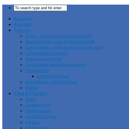
Aktuelles
Kalender
Themen
Atom-, Klima- und Energiepolitik
Biodiversität in der Ackerlandschaft
Landschafts- und Flächennutzungsplan
Landschaftspflegehof
Nationalpark Eifel
Grundlagen des Naturschutzes
Obstwiesen
Apfelsaftverkauf
Springkraut- bekämpfung
Wälder
Tiere & Pflanzen
Biber
Feldhamster
Fledermäuse
Gelbbauchunke
Kiebitz
Schleiereule