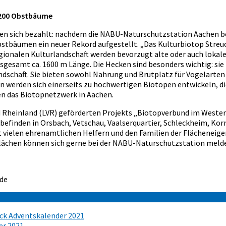
 200 Obstbäume
n sich bezahlt: nachdem die NABU-Naturschutzstation Aachen ber
stbäumen ein neuer Rekord aufgestellt. „Das Kulturbiotop Streuob
gionalen Kulturlandschaft werden bevorzugt alte oder auch lokal
esamt ca. 1600 m Länge. Die Hecken sind besonders wichtig: sie 
andschaft. Sie bieten sowohl Nahrung und Brutplatz für Vogelart
 werden sich einerseits zu hochwertigen Biotopen entwickeln, di
en das Biotopnetzwerk in Aachen.
heinland (LVR) geförderten Projekts „Biotopverbund im Westen –
befinden in Orsbach, Vetschau, Vaalserquartier, Schleckheim, K
it vielen ehrenamtlichen Helfern und den Familien der Flächeneig
Flächen können sich gerne bei der NABU-Naturschutzstation meld
.de
ick Adventskalender 2021
er 2021