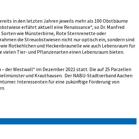
eits in den letzten Jahren jeweils mehr als 100 Obstbäume
stwiese erfährt aktuell eine Renaissance“, so Dr. Manfred
e Sorten wie Münsterbirne, Rote Sternrenette oder
rahmen die Streuobstwiesen nicht nur optisch ein, sondern sind
en wie Rotkehlchen und Heckenbraunelle wie auch Lebensraum für
e vielen Tier- und Pflanzenarten einen Lebensraum bieten.
 der Westwall“ im Dezember 2021 statt. Die auf 25 Parzellen
ornelimünster und Krauthausen. Der NABU-Stadtverband Aachen
entümer. Interessenten für eine zukünftige Förderung von
en.