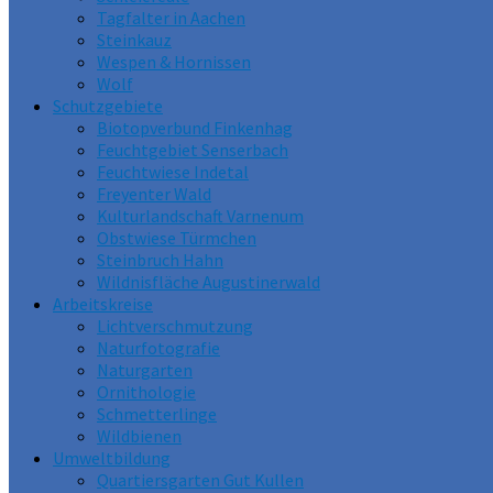
Tagfalter in Aachen
Steinkauz
Wespen & Hornissen
Wolf
Schutzgebiete
Biotopverbund Finkenhag
Feuchtgebiet Senserbach
Feuchtwiese Indetal
Freyenter Wald
Kulturlandschaft Varnenum
Obstwiese Türmchen
Steinbruch Hahn
Wildnisfläche Augustinerwald
Arbeitskreise
Lichtverschmutzung
Naturfotografie
Naturgarten
Ornithologie
Schmetterlinge
Wildbienen
Umweltbildung
Quartiersgarten Gut Kullen