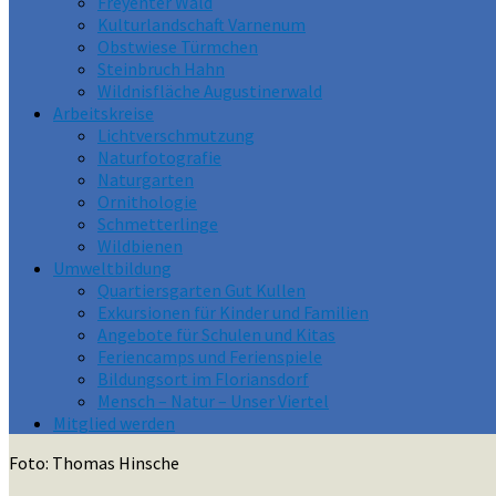
Freyenter Wald
Kulturlandschaft Varnenum
Obstwiese Türmchen
Steinbruch Hahn
Wildnisfläche Augustinerwald
Arbeitskreise
Lichtverschmutzung
Naturfotografie
Naturgarten
Ornithologie
Schmetterlinge
Wildbienen
Umweltbildung
Quartiersgarten Gut Kullen
Exkursionen für Kinder und Familien
Angebote für Schulen und Kitas
Feriencamps und Ferienspiele
Bildungsort im Floriansdorf
Mensch – Natur – Unser Viertel
Mitglied werden
Foto: Thomas Hinsche