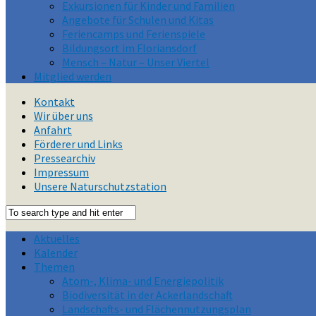
Exkursionen für Kinder und Familien
Angebote für Schulen und Kitas
Feriencamps und Ferienspiele
Bildungsort im Floriansdorf
Mensch – Natur – Unser Viertel
Mitglied werden
Kontakt
Wir über uns
Anfahrt
Förderer und Links
Pressearchiv
Impressum
Unsere Naturschutzstation
Aktuelles
Kalender
Themen
Atom-, Klima- und Energiepolitik
Biodiversität in der Ackerlandschaft
Landschafts- und Flächennutzungsplan