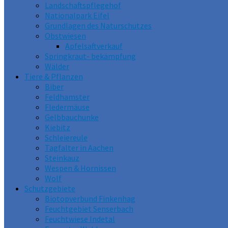
Landschaftspflegehof
Nationalpark Eifel
Grundlagen des Naturschutzes
Obstwiesen
Apfelsaftverkauf
Springkraut- bekämpfung
Wälder
Tiere & Pflanzen
Biber
Feldhamster
Fledermäuse
Gelbbauchunke
Kiebitz
Schleiereule
Tagfalter in Aachen
Steinkauz
Wespen & Hornissen
Wolf
Schutzgebiete
Biotopverbund Finkenhag
Feuchtgebiet Senserbach
Feuchtwiese Indetal