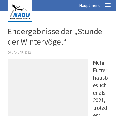
Endergebnisse der „Stunde
der Wintervögel“
26. JANUAR 2022
Mehr
Futter
hausb
esuch
er als
2021,
trotzd
em