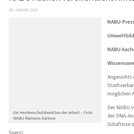
28. JANUAR 2022
NABU-Pres
Umweltbil
NABU Aache
Wissenswer
Angesichts 
Stadtverban
möglichen A
Der NABU ve
Ein Herdenschutzhund bei der Arbeit – Foto:
der DNA-Ana
NABU Klemens Karkow
Schafrisse 
Soers).