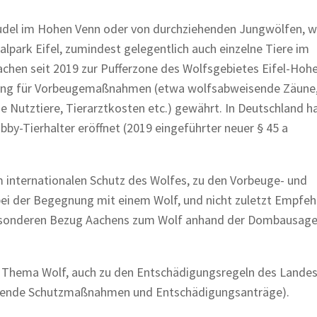
Rudel im Hohen Venn oder von durchziehenden Jungwölfen, w
park Eifel, zumindest gelegentlich auch einzelne Tiere im
chen seit 2019 zur Pufferzone des Wolfsgebietes Eifel-Hohe
ttung für Vorbeugemaßnahmen (etwa wolfsabweisende Zäune
Nutztiere, Tierarztkosten etc.) gewährt. In Deutschland h
by-Tierhalter eröffnet (2019 eingeführter neuer § 45 a
internationalen Schutz des Wolfes, zu den Vorbeuge- und
 bei der Begegnung mit einem Wolf, und nicht zuletzt Empfe
 besonderen Bezug Aachens zum Wolf anhand der Dombausage
um Thema Wolf, auch zu den Entschädigungsregeln des Land
ugende Schutzmaßnahmen und Entschädigungsanträge).