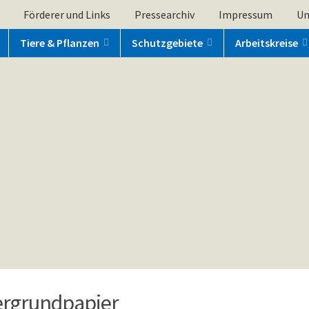
Förderer und Links
Pressearchiv
Impressum
Un
Tiere & Pflanzen
Schutzgebiete
Arbeitskreise
ergrundpapier