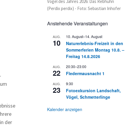
Vogel des Jahres 2026: Das Rebhuhn
(Perdix perdix) - Foto: Sebastian Inhofer
Anstehende Veranstaltungen
10. August
–
14. August
AUG.
10
Naturerlebnis-Freizeit in den
Sommerferien Montag 10.8. –
Freitag 14.8.2026
20:30
–
23:00
AUG.
22
Fledermausnacht 1
-
 zum
9:30
AUG.
23
Fotoexkursion Landschaft,
Vögel, Schmetterlinge
ebnisse
Kalender anzeigen
ehrere
in der