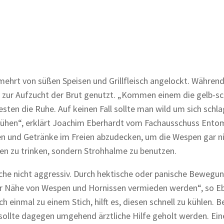
ehrt von süßen Speisen und Grillfleisch angelockt. Währen
ch zur Aufzucht der Brut genutzt. „Kommen einem die gelb-s
sten die Ruhe. Auf keinen Fall sollte man wild um sich schla
sprühen“, erklärt Joachim Eberhardt vom Fachausschuss Ento
n und Getränke im Freien abzudecken, um die Wespen gar ni
chen zu trinken, sondern Strohhalme zu benutzen.
che nicht aggressiv. Durch hektische oder panische Bewegu
n der Nähe von Wespen und Hornissen vermieden werden“, so E
nmal zu einem Stich, hilft es, diesen schnell zu kühlen. B
sollte dagegen umgehend ärztliche Hilfe geholt werden. Ein