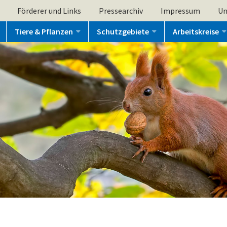
Förderer und Links
Pressearchiv
Impressum
Un
Tiere & Pflanzen
Schutzgebiete
Arbeitskreise