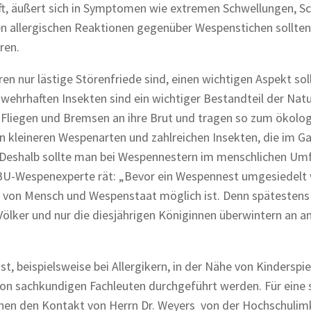
rifft, äußert sich in Symptomen wie extremen Schwellungen, S
allergischen Reaktionen gegenüber Wespenstichen sollten
ren.
n nur lästige Störenfriede sind, einen wichtigen Aspekt so
e wehrhaften Insekten sind ein wichtiger Bestandteil der Natu
Fliegen und Bremsen an ihre Brut und tragen so zum ökolo
n kleineren Wespenarten und zahlreichen Insekten, die im G
d. Deshalb sollte man bei Wespennestern im menschlichen Um
ABU-Wespenexperte rät: „Bevor ein Wespennest umgesiedelt 
er von Mensch und Wespenstaat möglich ist. Denn spätestens
 Völker und nur die diesjährigen Königinnen überwintern an a
st,
beispielsweise bei Allergikern, in der Nähe von Kinderspi
von sachkundigen Fachleuten durchgeführt werden. Für eine 
en den Kontakt von Herrn Dr. Weyers von der Hochschulimk