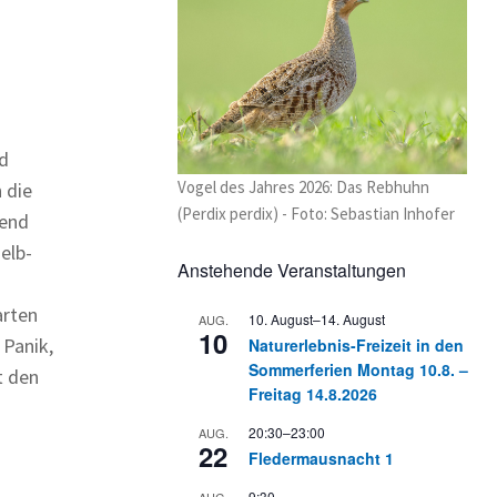
d
Vogel des Jahres 2026: Das Rebhuhn
 die
(Perdix perdix) - Foto: Sebastian Inhofer
hend
elb-
Anstehende Veranstaltungen
arten
10. August
–
14. August
AUG.
10
 Panik,
Naturerlebnis-Freizeit in den
Sommerferien Montag 10.8. –
t den
Freitag 14.8.2026
20:30
–
23:00
AUG.
22
Fledermausnacht 1
9:30
AUG.