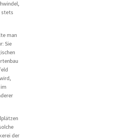
chwindel,
 stets
llte man
r: Sie
gischen
artenbau
feld
wird,
 im
nderer
elplätzen
solche
erei der