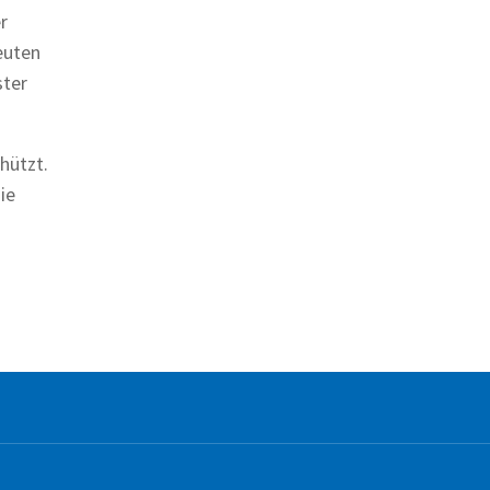
r
euten
ster
hützt.
ie