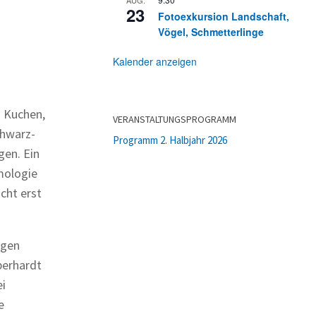
23
Fotoexkursion Landschaft,
Vögel, Schmetterlinge
Kalender anzeigen
d Kuchen,
VERANSTALTUNGSPROGRAMM
chwarz-
Programm 2. Halbjahr 2026
gen. Ein
mologie
cht erst
ngen
berhardt
ei
e