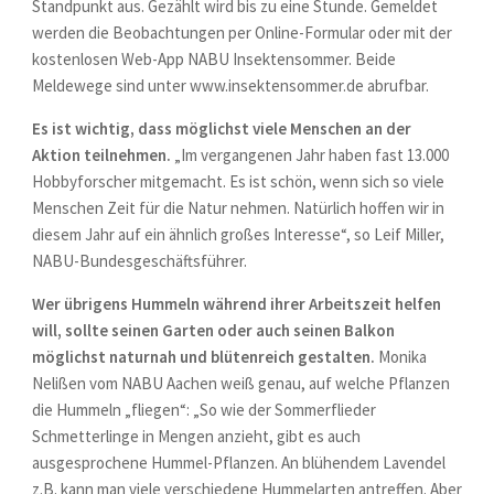
Standpunkt aus. Gezählt wird bis zu eine Stunde. Gemeldet
werden die Beobachtungen per Online-Formular oder mit der
kostenlosen Web-App NABU Insektensommer. Beide
Meldewege sind unter www.insektensommer.de abrufbar.
Es ist wichtig, dass möglichst viele Menschen an der
Aktion teilnehmen.
„Im vergangenen Jahr haben fast 13.000
Hobbyforscher mitgemacht. Es ist schön, wenn sich so viele
Menschen Zeit für die Natur nehmen. Natürlich hoffen wir in
diesem Jahr auf ein ähnlich großes Interesse“, so Leif Miller,
NABU-Bundesgeschäftsführer.
Wer übrigens Hummeln während ihrer Arbeitszeit helfen
will, sollte seinen Garten oder auch seinen Balkon
möglichst naturnah und blütenreich gestalten.
Monika
Nelißen vom NABU Aachen weiß genau, auf welche Pflanzen
die Hummeln „fliegen“: „So wie der Sommerflieder
Schmetterlinge in Mengen anzieht, gibt es auch
ausgesprochene Hummel-Pflanzen. An blühendem Lavendel
z.B. kann man viele verschiedene Hummelarten antreffen. Aber