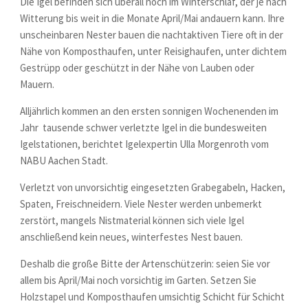
Die Igel befinden sich überall noch im Winterschlaf, der je nach
Witterung bis weit in die Monate April/Mai andauern kann. Ihre
unscheinbaren Nester bauen die nachtaktiven Tiere oft in der
Nähe von Komposthaufen, unter Reisighaufen, unter dichtem
Gestrüpp oder geschützt in der Nähe von Lauben oder
Mauern.
Alljährlich kommen an den ersten sonnigen Wochenenden im
Jahr tausende schwer verletzte Igel in die bundesweiten
Igelstationen, berichtet Igelexpertin Ulla Morgenroth vom
NABU Aachen Stadt.
Verletzt von unvorsichtig eingesetzten Grabegabeln, Hacken,
Spaten, Freischneidern. Viele Nester werden unbemerkt
zerstört, mangels Nistmaterial können sich viele Igel
anschließend kein neues, winterfestes Nest bauen.
Deshalb die große Bitte der Artenschützerin: seien Sie vor
allem bis April/Mai noch vorsichtig im Garten. Setzen Sie
Holzstapel und Komposthaufen umsichtig Schicht für Schicht